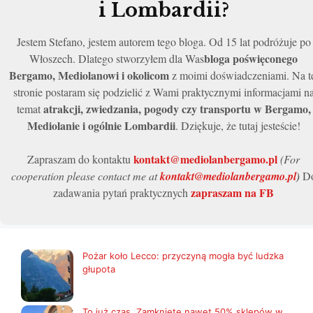
i Lombardii?
Jestem Stefano, jestem autorem tego bloga. Od 15 lat podróżuje po
bloga poświęconego
Włoszech. Dlatego stworzyłem dla Was
Bergamo, Mediolanowi i okolicom
z moimi doświadczeniami. Na t
stronie postaram się podzielić z Wami praktycznymi informacjami n
atrakcji, zwiedzania, pogody czy transportu w Bergamo,
temat
Mediolanie i ogólnie Lombardii
. Dziękuje, że tutaj jesteście!
kontakt@mediolanbergamo.pl
Zapraszam do kontaktu
(For
cooperation please contact me at
kontakt@mediolanbergamo.pl
)
D
zapraszam na FB
zadawania pytań praktycznych
Pożar koło Lecco: przyczyną mogła być ludzka
głupota
To już czas. Zamknięte nawet 50% sklepów w