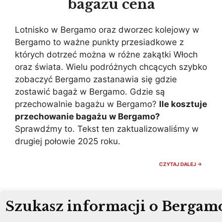
bagażu cena
Lotnisko w Bergamo oraz dworzec kolejowy w
Bergamo to ważne punkty przesiadkowe z
których dotrzeć można w różne zakątki Włoch
oraz świata. Wielu podróżnych chcących szybko
zobaczyć Bergamo zastanawia się gdzie
zostawić bagaż w Bergamo. Gdzie są
przechowalnie bagażu w Bergamo?
Ile kosztuje
przechowanie bagażu w Bergamo?
Sprawdźmy to. Tekst ten zaktualizowaliśmy w
drugiej połowie 2025 roku.
GDZIE
CZYTAJ DALEJ →
ZOSTA
BAGAŻ
W
BERGA
PRZECH
Szukasz informacji o Bergam
BAGAŻ
CENA