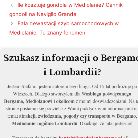
Nawigacja
Ile kosztuje gondola w Mediolanie? Cennik
wpisu
gondoli na Naviglio Grande
Fala dewastacji szyb samochodowych w
Mediolanie. To znany fenomen
Szukasz informacji o Bergam
i Lombardii?
Jestem Stefano, jestem autorem tego bloga. Od 15 lat podróżuje po
bloga poświęconego
Włoszech. Dlatego stworzyłem dla Was
Bergamo, Mediolanowi i okolicom
z moimi doświadczeniami. Na t
stronie postaram się podzielić z Wami praktycznymi informacjami n
atrakcji, zwiedzania, pogody czy transportu w Bergamo,
temat
Mediolanie i ogólnie Lombardii
. Dziękuje, że tutaj jesteście!
kontakt@mediolanbergamo.pl
Zapraszam do kontaktu
(For