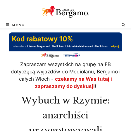
Przejdź
do
treści
MENU
Zapraszam wszystkich na grupę na FB
dotyczącą wyjazdów do Mediolanu, Bergamo i
całych Włoch -
czekamy na Was tutaj i
zapraszamy do dyskusji
!
Wybuch w Rzymie:
anarchiści
przygotowywali