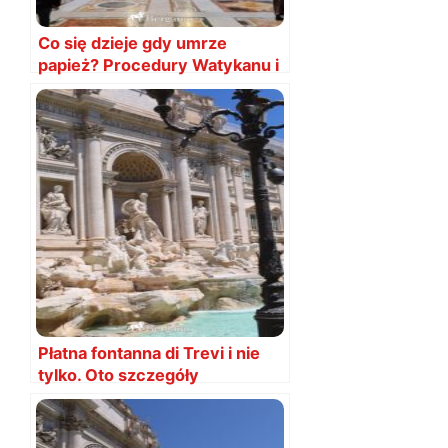
Co się dzieje gdy umrze
papież? Procedury Watykanu i
konklawe
Płatna fontanna di Trevi i nie
tylko. Oto szczegóły