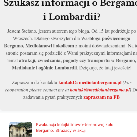
Szukasz informacji o Bergam
i Lombardii?
Jestem Stefano, jestem autorem tego bloga. Od 15 lat podróżuje po
bloga poświęconego
Włoszech. Dlatego stworzyłem dla Was
Bergamo, Mediolanowi i okolicom
z moimi doświadczeniami. Na t
stronie postaram się podzielić z Wami praktycznymi informacjami n
atrakcji, zwiedzania, pogody czy transportu w Bergamo,
temat
Mediolanie i ogólnie Lombardii
. Dziękuje, że tutaj jesteście!
kontakt@mediolanbergamo.pl
Zapraszam do kontaktu
(For
cooperation please contact me at
kontakt@mediolanbergamo.pl
)
D
zapraszam na FB
zadawania pytań praktycznych
Ewakuacja kolejki linowo-terenowej koło
Bergamo. Strażacy w akcji