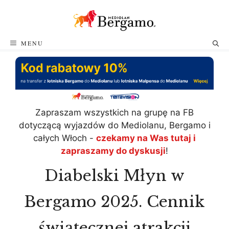
Przejdź
do
treści
MENU
Zapraszam wszystkich na grupę na FB
dotyczącą wyjazdów do Mediolanu, Bergamo i
całych Włoch -
czekamy na Was tutaj i
zapraszamy do dyskusji
!
Diabelski Młyn w
Bergamo 2025. Cennik
świątecznej atrakcji