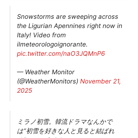
Snowstorms are sweeping across
the Ligurian Apennines right now in
Italy! Video from
ilmeteorologoignorante.
pic.twitter.com/naO3JQMnP6
— Weather Monitor
(@WeatherMonitors)
November 21,
2025
ミラノ初雪。韓流ドラマなんかで
は“初雪を好きな人と見ると結ばれ