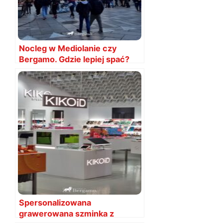
Nocleg w Mediolanie czy
Bergamo. Gdzie lepiej spać?
Spersonalizowana
grawerowana szminka z