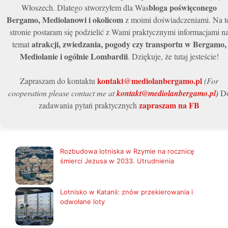
bloga poświęconego
Włoszech. Dlatego stworzyłem dla Was
Bergamo, Mediolanowi i okolicom
z moimi doświadczeniami. Na t
stronie postaram się podzielić z Wami praktycznymi informacjami n
atrakcji, zwiedzania, pogody czy transportu w Bergamo,
temat
Mediolanie i ogólnie Lombardii
. Dziękuje, że tutaj jesteście!
kontakt@mediolanbergamo.pl
Zapraszam do kontaktu
(For
cooperation please contact me at
kontakt@mediolanbergamo.pl
)
D
zapraszam na FB
zadawania pytań praktycznych
Rozbudowa lotniska w Rzymie na rocznicę
śmierci Jezusa w 2033. Utrudnienia
Lotnisko w Katanii: znów przekierowania i
odwołane loty