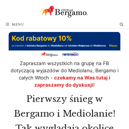
Przejdź
do
treści
MENU
Zapraszam wszystkich na grupę na FB
dotyczącą wyjazdów do Mediolanu, Bergamo i
całych Włoch -
czekamy na Was tutaj i
zapraszamy do dyskusji
!
Pierwszy śnieg w
Bergamo i Mediolanie!
Tak wyglądają okolice