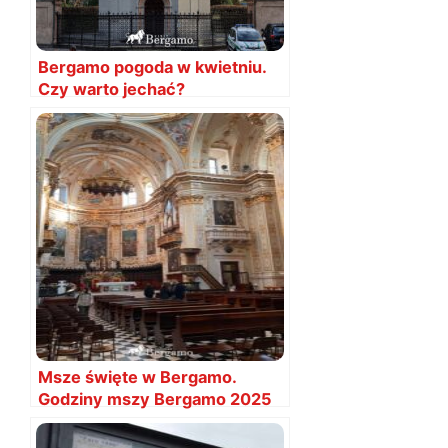
Bergamo pogoda w kwietniu.
Czy warto jechać?
Temperatury
Msze święte w Bergamo.
Godziny mszy Bergamo 2025