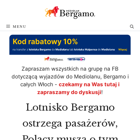
Przejdź
do
treści
MENU
Zapraszam wszystkich na grupę na FB
dotyczącą wyjazdów do Mediolanu, Bergamo i
całych Włoch -
czekamy na Was tutaj i
zapraszamy do dyskusji
!
Lotnisko Bergamo
ostrzega pasażerów,
Polacy muszą o tym