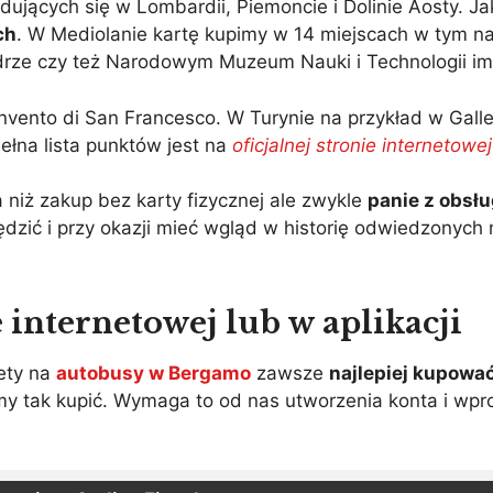
jących się w Lombardii, Piemoncie i Dolinie Aosty. J
ch
. W Mediolanie kartę kupimy w 14 miejscach w tym na
ze czy też Narodowym Muzeum Nauki i Technologii im.
nto di San Francesco. W Turynie na przykład w Gallerie
Pełna lista punktów jest na
oficjalnej stronie internetowej
a niż zakup bez karty fizycznej ale zwykle
panie z obsł
ędzić i przy okazji mieć wgląd w historię odwiedzonych
 internetowej lub w aplikacji
ety na
autobusy w Bergamo
zawsze
najlepiej kupować
 tak kupić. Wymaga to od nas utworzenia konta i wp