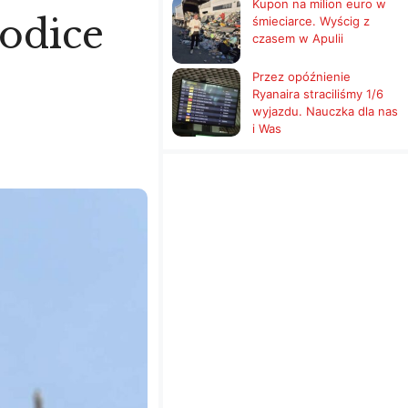
Kupon na milion euro w
odice
śmieciarce. Wyścig z
czasem w Apulii
Przez opóźnienie
Ryanaira straciliśmy 1/6
wyjazdu. Nauczka dla nas
i Was