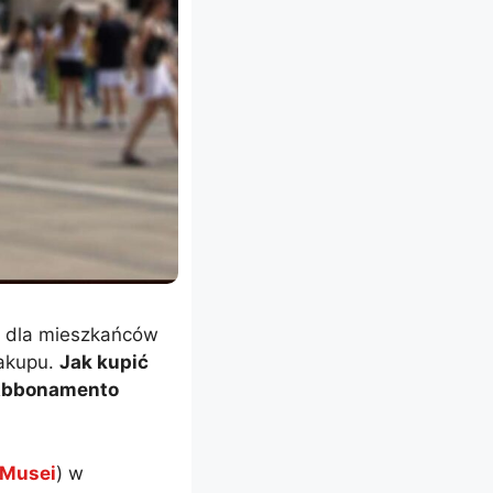
o dla mieszkańców
zakupu.
Jak kupić
 Abbonamento
 Musei
) w