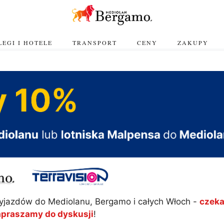
EGI I HOTELE
TRANSPORT
CENY
ZAKUPY
yjazdów do Mediolanu, Bergamo i całych Włoch -
czeka
apraszamy do dyskusji
!