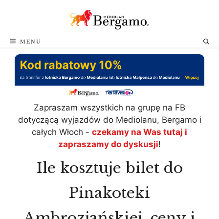
Przejdź
do
treści
MENU
Zapraszam wszystkich na grupę na FB
dotyczącą wyjazdów do Mediolanu, Bergamo i
całych Włoch -
czekamy na Was tutaj i
zapraszamy do dyskusji
!
Ile kosztuje bilet do
Pinakoteki
Ambrozjańskiej, ceny i