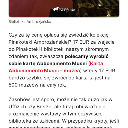
Biblioteka Ambrozjańska
Czy za tę cenę opłaca się zwiedzić kolekcję
Pinakoteki Ambrozjańskiej? 17 EUR za wejście
do Pinakoteki i biblioteki naszym skromnym
zdaniem tak, zwłaszcza
polecamy wyrobić
sobie kartę Abbonamento Musei
(
Karta
Abbonamento Musei – muzea
) wtedy 17 EUR
bardzo szybko się zwróci bo karta ta jest na
500 muzeów na cały rok.
Zasobów jest sporo, może nie tak dużo jak w
Uffizich czy Brerze, ale tutaj robi wrażenie
urozmaicenie wystawy w tym oczywiście
biblioteka ze szkicami. W przypadku krypty, jeśli
macie ograniczony czas, możecie ją pominąć.