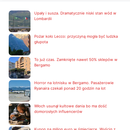
Upały i susza. Dramatycznie niski stan wód w
Lombardii
Pożar koło Lecco: przyczyną mogła być ludzka
głupota
To już czas. Zamknięte nawet 50% sklepów w
Bergamo
Horror na lotnisku w Bergamo. Pasażerowie
Ryanaira czekali ponad 20 godzin na lot
Włoch usunął kultowe dania bo ma dość
domorosłych influencerów
Kupon na milion euro w śmieciarce. Wyścig z