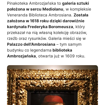
Pinakoteka Ambrozjańska to
galeria sztuki
położona w sercu Mediolanu
, w kompleksie
Veneranda Biblioteca Ambrosiana.
Została
założona w 1618 roku dzięki darowiźnie
kardynała Frederyka Boromeusza
, który
przekazał na nią własną kolekcję obrazów,
rzeźb oraz rysunków. Galeria mieści się w
Palazzo dell’Ambrosiana
– tym samym
budynku co legendarna
biblioteka
Ambrozjańska
, otwarta już w 1609 roku.