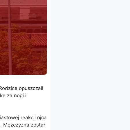
Rodzice opuszczali
kę za nogi i
astowej reakcji ojca
a. Mężczyzna został