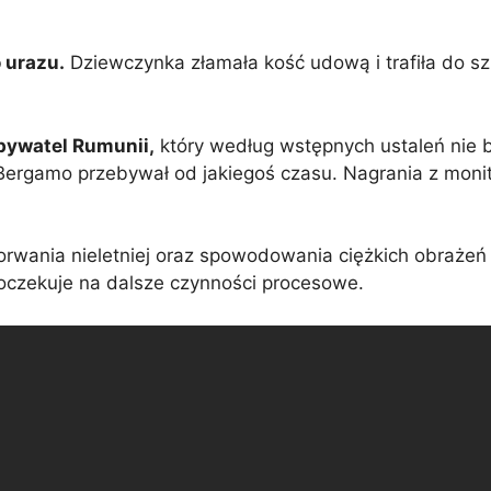
.
 urazu.
Dziewczynka złamała kość udową i trafiła do szp
bywatel Rumunii,
który według wstępnych ustaleń nie b
 Bergamo przebywał od jakiegoś czasu. Nagrania z moni
orwania nieletniej oraz spowodowania ciężkich obrażeń
oczekuje na dalsze czynności procesowe.