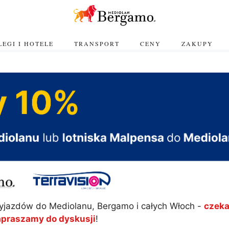
EGI I HOTELE
TRANSPORT
CENY
ZAKUPY
yjazdów do Mediolanu, Bergamo i całych Włoch -
czeka
apraszamy do dyskusji
!