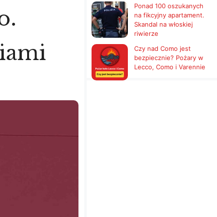
Ponad 100 oszukanych
o.
na fikcyjny apartament.
Skandal na włoskiej
riwierze
niami
Czy nad Como jest
bezpiecznie? Pożary w
Lecco, Como i Varennie