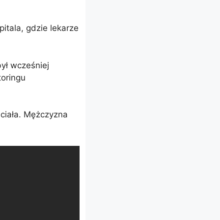
itala, gdzie lekarze
ył wcześniej
toringu
 ciała. Mężczyzna