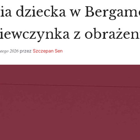
ia dziecka w Bergam
ziewczynka z obraże
utego 2026
przez
Szczepan Sen