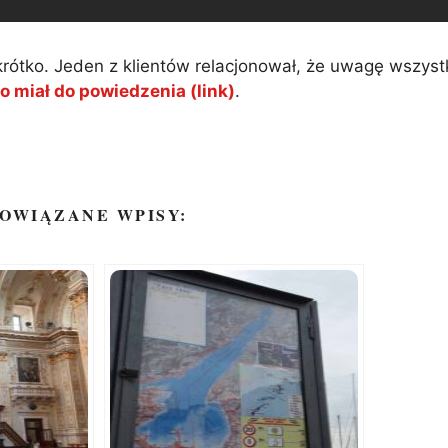
rótko. Jeden z klientów relacjonował, że uwagę wszystk
o miał do powiedzenia (link)
.
OWIĄZANE WPISY: