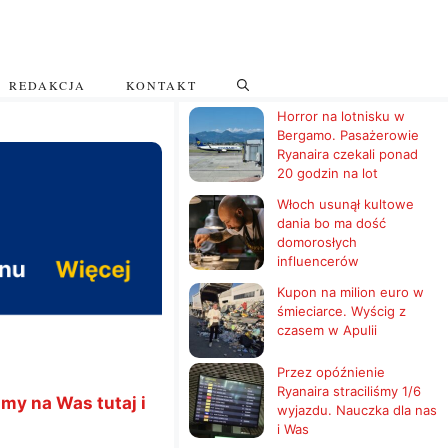
REDAKCJA
KONTAKT
Horror na lotnisku w
Bergamo. Pasażerowie
Ryanaira czekali ponad
20 godzin na lot
Włoch usunął kultowe
dania bo ma dość
domorosłych
influencerów
Kupon na milion euro w
śmieciarce. Wyścig z
czasem w Apulii
Przez opóźnienie
Ryanaira straciliśmy 1/6
my na Was tutaj i
wyjazdu. Nauczka dla nas
i Was