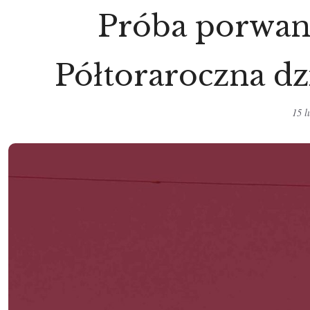
Próba porwan
Półtoraroczna d
15 l