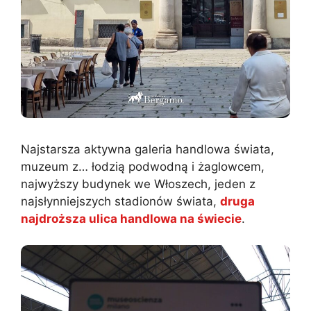
Najstarsza aktywna galeria handlowa świata,
muzeum z… łodzią podwodną i żaglowcem,
najwyższy budynek we Włoszech, jeden z
najsłynniejszych stadionów świata,
druga
najdroższa ulica handlowa na świecie
.