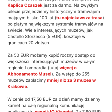
Kaplica Czaszek
jest za darmo. Na zwykłym
bilecie przejedziemy historycznym tramwajem
mającym blisko 100 lat (
tu najciekawsza trasa
)
po piątym największym systemie tramwajów na
świecie. Wiele interesujących muzeów, jak
Castello Sforzesco (5 EUR), kosztuje w
granicach 20 złotych.
Za 50 EUR możemy kupić roczny dostęp do
większości interesujących muzeów w całym
regionie Lombardia (tutaj
więcej o
Abbonamento Musei
). Za wstęp do 255
muzeów zapłacimy
mniej niż za 3 muzea w
Krakowie
.
W cenie od 17,50 EUR za dzień mamy dzienny
karnet na całą regionalną komunikację
publiczną (tu
cennik IO Viaggio
). Za 7,60 EUR