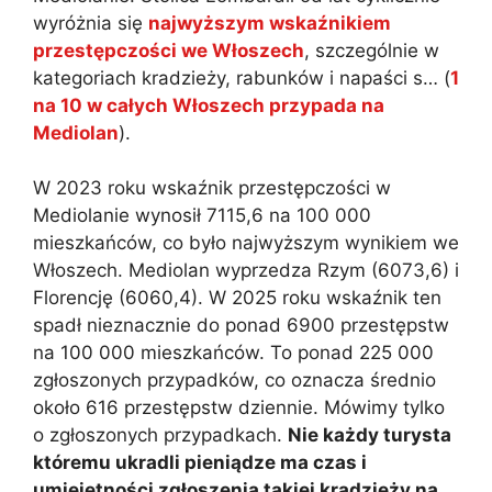
wyróżnia się
najwyższym wskaźnikiem
przestępczości we Włoszech
, szczególnie w
kategoriach kradzieży, rabunków i napaści s… (
1
na 10 w całych Włoszech przypada na
Mediolan
).
W 2023 roku wskaźnik przestępczości w
Mediolanie wynosił 7115,6 na 100 000
mieszkańców, co było najwyższym wynikiem we
Włoszech. Mediolan wyprzedza Rzym (6073,6) i
Florencję (6060,4). W 2025 roku wskaźnik ten
spadł nieznacznie do ponad 6900 przestępstw
na 100 000 mieszkańców. To ponad 225 000
zgłoszonych przypadków, co oznacza średnio
około 616 przestępstw dziennie. Mówimy tylko
o zgłoszonych przypadkach.
Nie każdy turysta
któremu ukradli pieniądze ma czas i
umiejętności zgłoszenia takiej kradzieży na