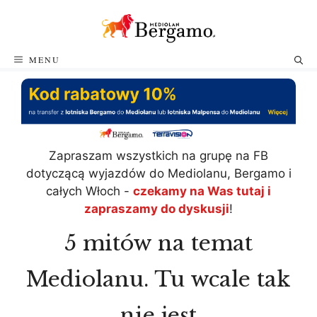
Przejdź
do
treści
MENU
Zapraszam wszystkich na grupę na FB
dotyczącą wyjazdów do Mediolanu, Bergamo i
całych Włoch -
czekamy na Was tutaj i
zapraszamy do dyskusji
!
5 mitów na temat
Mediolanu. Tu wcale tak
nie jest