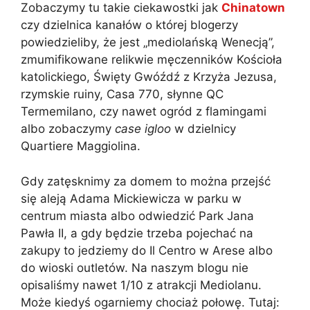
Zobaczymy tu takie ciekawostki jak
Chinatown
czy dzielnica kanałów o której blogerzy
powiedzieliby, że jest „mediolańską Wenecją”,
zmumifikowane relikwie męczenników Kościoła
katolickiego, Święty Gwóźdź z Krzyża Jezusa,
rzymskie ruiny, Casa 770, słynne QC
Termemilano, czy nawet ogród z flamingami
albo zobaczymy
case igloo
w dzielnicy
Quartiere Maggiolina.
Gdy zatęsknimy za domem to można przejść
się aleją Adama Mickiewicza w parku w
centrum miasta albo odwiedzić Park Jana
Pawła II, a gdy będzie trzeba pojechać na
zakupy to jedziemy do Il Centro w Arese albo
do wioski outletów. Na naszym blogu nie
opisaliśmy nawet 1/10 z atrakcji Mediolanu.
Może kiedyś ogarniemy chociaż połowę. Tutaj: