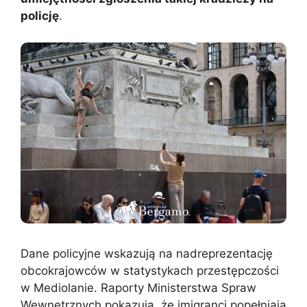
policję
.
Dane policyjne wskazują na nadreprezentację
obcokrajowców w statystykach przestępczości
w Mediolanie. Raporty Ministerstwa Spraw
Wewnętrznych pokazują, że imigranci popełniają