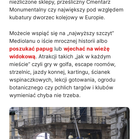
niezliczone sklepy, prześliczny Cmentarz
Monumentalny czy największy pod względem
kubatury dworzec kolejowy w Europie.
Możecie wspiąć się na „najwyższy szczyt”
Mediolanu o iście mrocznej historii albo
poszukać papug
lub
wjechać na wieżę
widokową
. Atrakcji takich „jak w każdym
mieście” czyli gry w golfa, escape roomów,
strzelnic, jazdy konnej, kartingu, ścianek
wspinaczkowych, lekcji gotowania, ogrodu
botanicznego czy pchlich targów i klubów
wymieniać chyba nie trzeba.