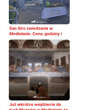
San Siro zwiedzanie w
Mediolanie. Cena, godziny i
bilety
Już wkrótce wejdziecie do
tych Muzeów w Mediolanie za