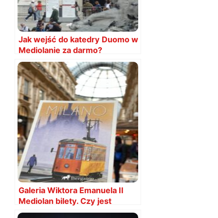
Jak wejść do katedry Duomo w
Mediolanie za darmo?
Galeria Wiktora Emanuela II
Mediolan bilety. Czy jest
cennik?