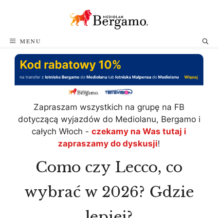
Przejdź
do
treści
MENU
Zapraszam wszystkich na grupę na FB
dotyczącą wyjazdów do Mediolanu, Bergamo i
całych Włoch -
czekamy na Was tutaj i
zapraszamy do dyskusji
!
Como czy Lecco, co
wybrać w 2026? Gdzie
lepiej?