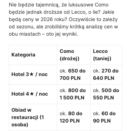
Nie będzie tajemnicą, że luksusowe Como
będzie jednak droższe od Lecco, o ile? Jakie
będą ceny w 2026 roku? Oczywiście to zależy
od sezonu, ale zrobiliśmy krótką analizę cen w
obu miastach – oto jej wyniki.
Como
Lecco
Kategoria
(drożej)
(taniej)
ok.
650 do
ok.
270 do
Hotel 3★ / noc
700 PLN
640 PLN
ok.
800 do
ok.
500 do
Hotel 4★ / noc
1 500 PLN
550 PLN
Obiad w
ok.
80 do
ok.
60 do
restauracji (1
120 PLN
90 PLN
osoba)