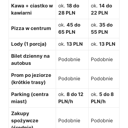
Kawa + ciastko w
ok.
18 do
ok.
14 do
kawiarni
28 PLN
22 PLN
ok.
45 do
ok.
35 do
Pizza w centrum
65 PLN
55 PLN
Lody (1 porcja)
ok.
13 PLN
ok.
13 PLN
Bilet dzienny na
Podobnie
Podobnie
autobus
Prom po jeziorze
Podobnie
Podobnie
(krótkie trasy)
Parking (centra
ok.
8 do 12
ok.
5 do 8
miast)
PLN/h
PLN/h
Zakupy
spożywcze
Podobnie
Podobnie
(średnio)