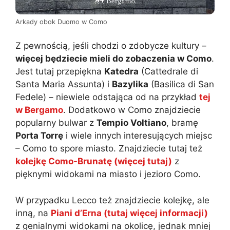
Arkady obok Duomo w Como
Z pewnością, jeśli chodzi o zdobycze kultury –
więcej będziecie mieli do zobaczenia w Como
.
Jest tutaj przepiękna
Katedra
(Cattedrale di
Santa Maria Assunta) i
Bazylika
(Basilica di San
Fedele) – niewiele odstająca od na przykład
tej
w Bergamo
. Dodatkowo w Como znajdziecie
popularny bulwar z
Tempio Voltiano
, bramę
Porta Torrę
i wiele innych interesujących miejsc
– Como to spore miasto. Znajdziecie tutaj też
kolejkę Como-Brunatę (więcej tutaj)
z
pięknymi widokami na miasto i jezioro Como.
W przypadku Lecco też znajdziecie kolejkę, ale
inną, na
Piani d’Erna (tutaj więcej informacji)
z genialnymi widokami na okolicę, jednak mniej