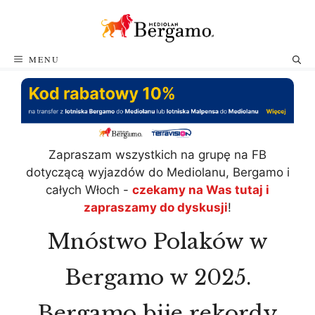
Przejdź
do
treści
MENU
Zapraszam wszystkich na grupę na FB
dotyczącą wyjazdów do Mediolanu, Bergamo i
całych Włoch -
czekamy na Was tutaj i
zapraszamy do dyskusji
!
Mnóstwo Polaków w
Bergamo w 2025.
Bergamo bije rekordy