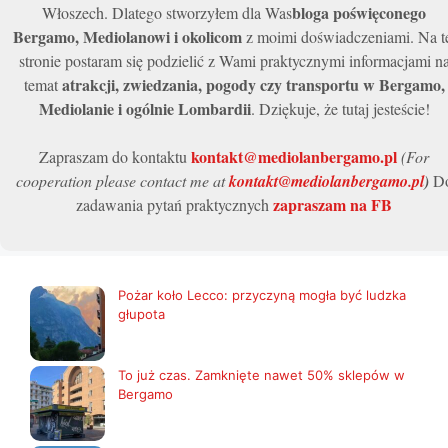
bloga poświęconego
Włoszech. Dlatego stworzyłem dla Was
Bergamo, Mediolanowi i okolicom
z moimi doświadczeniami. Na t
stronie postaram się podzielić z Wami praktycznymi informacjami n
atrakcji, zwiedzania, pogody czy transportu w Bergamo,
temat
Mediolanie i ogólnie Lombardii
. Dziękuje, że tutaj jesteście!
kontakt@mediolanbergamo.pl
Zapraszam do kontaktu
(For
cooperation please contact me at
kontakt@mediolanbergamo.pl
)
D
zapraszam na FB
zadawania pytań praktycznych
Pożar koło Lecco: przyczyną mogła być ludzka
głupota
To już czas. Zamknięte nawet 50% sklepów w
Bergamo