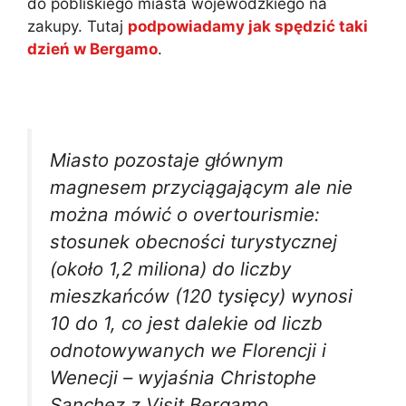
do pobliskiego miasta wojewódzkiego na
zakupy. Tutaj
podpowiadamy jak spędzić taki
dzień w Bergamo
.
Dodatkowo 21% Polaków
więcej jeździ komunikacją miejską w Bergamo
(to ważne).
Miasto pozostaje głównym
magnesem przyciągającym ale nie
można mówić o overtourismie:
stosunek obecności turystycznej
(około 1,2 miliona) do liczby
mieszkańców (120 tysięcy) wynosi
10 do 1, co jest dalekie od liczb
odnotowywanych we Florencji i
Wenecji – wyjaśnia Christophe
Sanchez z Visit Bergamo