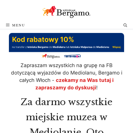
Przejdź
do
treści
MENU
Zapraszam wszystkich na grupę na FB
dotyczącą wyjazdów do Mediolanu, Bergamo i
całych Włoch -
czekamy na Was tutaj i
zapraszamy do dyskusji
!
Za darmo wszystkie
miejskie muzea w
Mediolanie. Oto