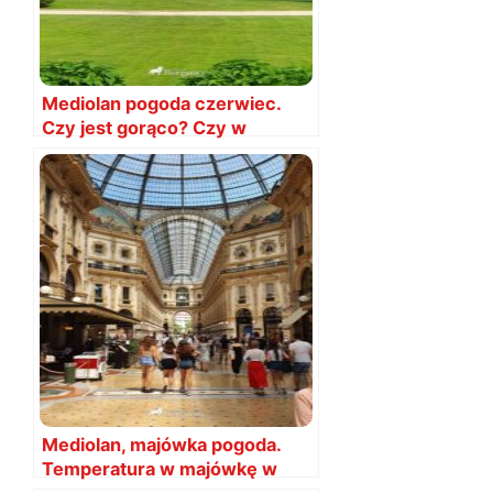
Mediolan pogoda czerwiec.
Czy jest gorąco? Czy w
czerwcu warto lecieć?
Mediolan, majówka pogoda.
Temperatura w majówkę w