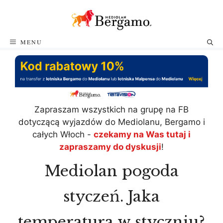
Przejdź
do
treści
MENU
Zapraszam wszystkich na grupę na FB
dotyczącą wyjazdów do Mediolanu, Bergamo i
całych Włoch -
czekamy na Was tutaj i
zapraszamy do dyskusji
!
Mediolan pogoda
styczeń. Jaka
temperatura w styczniu?