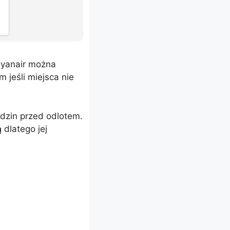
 Ryanair można
 jeśli miejsca nie
dzin przed odlotem.
ą
dlatego jej