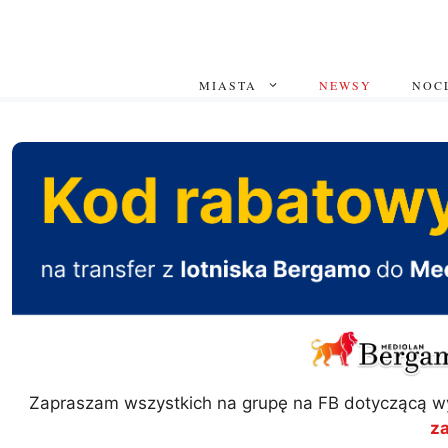
Przejdź
do
treści
MIASTA
NEWSY
NOCL
Zapraszam wszystkich na grupę na FB dotyczącą w
z