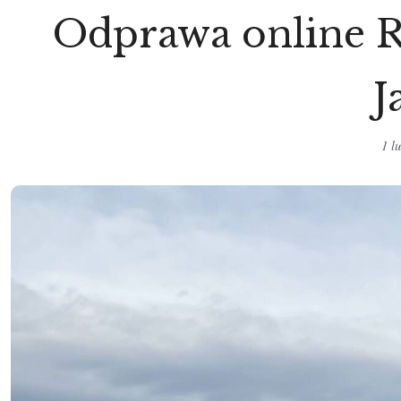
Odprawa online Ry
J
1 l