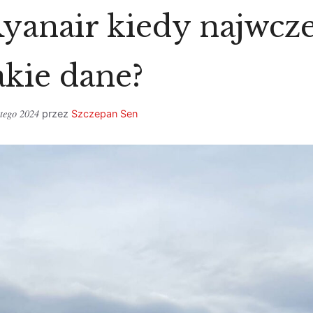
anair kiedy najwcze
akie dane?
utego 2024
przez
Szczepan Sen