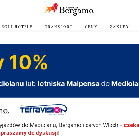
EGI I HOTELE
TRANSPORT
CENY
ZAKUPY
yjazdów do Mediolanu, Bergamo i całych Włoch -
czeka
apraszamy do dyskusji
!