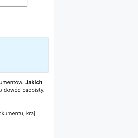
okumentów.
Jakich
b dowód osobisty.
okumentu, kraj