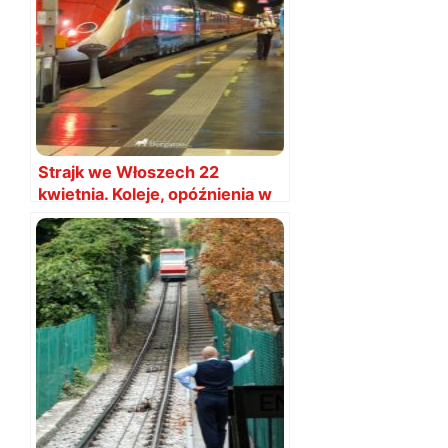
Strajk we Włoszech 22
kwietnia. Koleje, opóźnienia w
Mediolanie, Wenecji i Bergamo