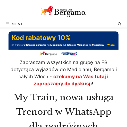
Przejdź
do
treści
MENU
Zapraszam wszystkich na grupę na FB
dotyczącą wyjazdów do Mediolanu, Bergamo i
całych Włoch -
czekamy na Was tutaj i
zapraszamy do dyskusji
!
My Train, nowa usługa
Trenord w WhatsApp
dla podróżnych