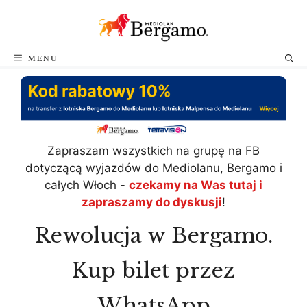
Przejdź
do
treści
MENU
Zapraszam wszystkich na grupę na FB
dotyczącą wyjazdów do Mediolanu, Bergamo i
całych Włoch -
czekamy na Was tutaj i
zapraszamy do dyskusji
!
Rewolucja w Bergamo.
Kup bilet przez
WhatsApp