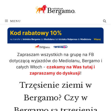
Przejdź
do
treści
MENU
Zapraszam wszystkich na grupę na FB
dotyczącą wyjazdów do Mediolanu, Bergamo i
całych Włoch -
czekamy na Was tutaj i
zapraszamy do dyskusji
!
Trzęsienie ziemi w
Bergamo? Czy w
Bergamo są trzęsienia