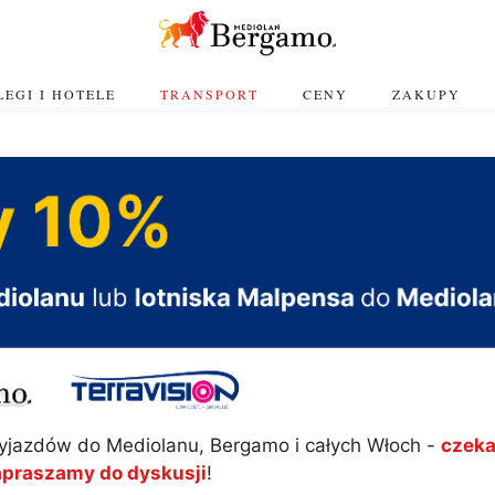
EGI I HOTELE
TRANSPORT
CENY
ZAKUPY
yjazdów do Mediolanu, Bergamo i całych Włoch -
czeka
apraszamy do dyskusji
!