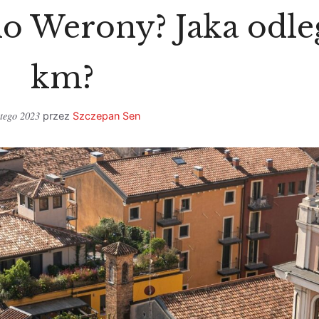
do Werony? Jaka odle
km?
utego 2023
przez
Szczepan Sen