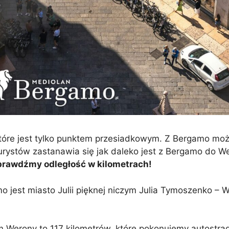
tóre jest tylko punktem przesiadkowym. Z Bergamo mo
urystów zastanawia się jak daleko jest z Bergamo do We
prawdźmy odległość w kilometrach!
jest miasto Julii pięknej niczym Julia Tymoszenko – Wer
Werony to 117 kilometrów, które pokonujemy autostrad