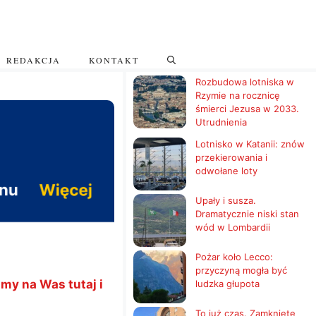
REDAKCJA
KONTAKT
Rozbudowa lotniska w
Rzymie na rocznicę
śmierci Jezusa w 2033.
Utrudnienia
Lotnisko w Katanii: znów
przekierowania i
odwołane loty
Upały i susza.
Dramatycznie niski stan
wód w Lombardii
Pożar koło Lecco:
przyczyną mogła być
my na Was tutaj i
ludzka głupota
To już czas. Zamknięte