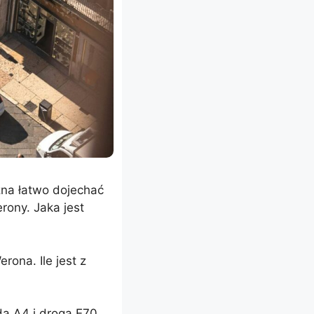
żna łatwo dojechać
rony. Jaka jest
ona. Ile jest z
ą A4 i drogą E70