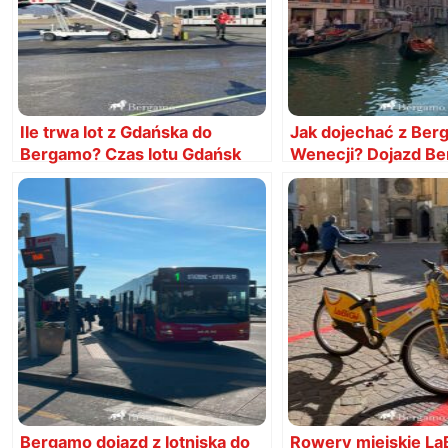
Ile trwa lot z Gdańska do
Jak dojechać z Ber
Bergamo? Czas lotu Gdańsk
Wenecji? Dojazd B
Bergamo
Wenecja, pociąg cz
Bergamo dojazd z lotniska do
Rowery miejskie La