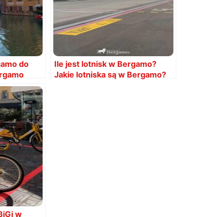
gamo do
Ile jest lotnisk w Bergamo?
ergamo
Jakie lotniska są w Bergamo?
y bus?
BiGi w