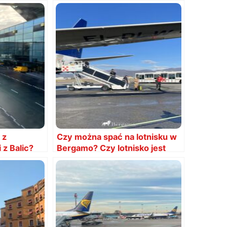
 z
Czy można spać na lotnisku w
 z Balic?
Bergamo? Czy lotnisko jest
otwarte w nocy?