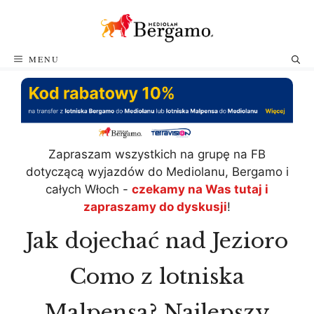
Przejdź
do
treści
MENU
Zapraszam wszystkich na grupę na FB
dotyczącą wyjazdów do Mediolanu, Bergamo i
całych Włoch -
czekamy na Was tutaj i
zapraszamy do dyskusji
!
Jak dojechać nad Jezioro
Como z lotniska
Malpensa? Najlepszy