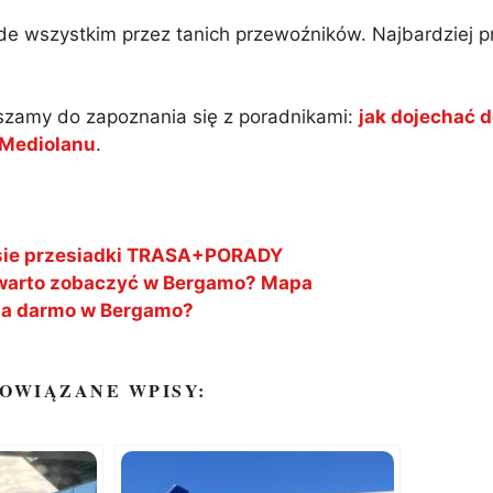
ede wszystkim przez tanich przewoźników. Najbardziej pr
szamy do zapoznania się z poradnikami:
jak dojechać 
 Mediolanu
.
asie przesiadki TRASA+PORADY
o warto zobaczyć w Bergamo? Mapa
 za darmo w Bergamo?
OWIĄZANE WPISY: