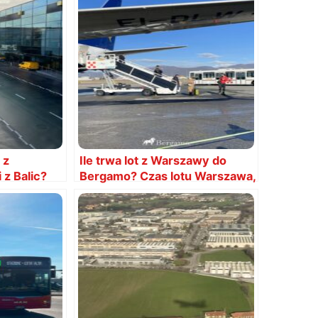
 z
Ile trwa lot z Warszawy do
 z Balic?
Bergamo? Czas lotu Warszawa,
Modlin, Bergamo