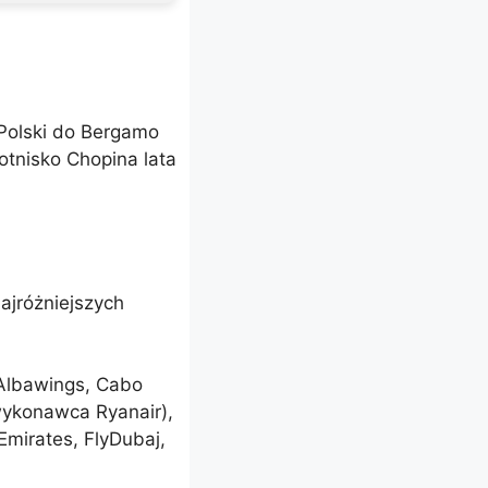
 Polski do Bergamo
otnisko Chopina lata
najróżniejszych
 Albawings, Cabo
dwykonawca Ryanair),
Emirates, FlyDubaj,