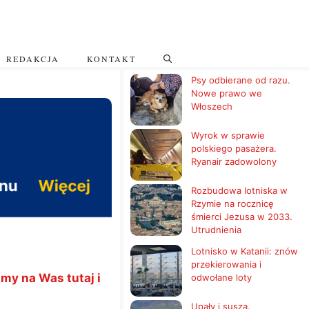
REDAKCJA
KONTAKT
Psy odbierane od razu.
Nowe prawo we
Włoszech
Wyrok w sprawie
polskiego pasażera.
Ryanair zadowolony
Rozbudowa lotniska w
Rzymie na rocznicę
śmierci Jezusa w 2033.
Utrudnienia
Lotnisko w Katanii: znów
przekierowania i
my na Was tutaj i
odwołane loty
Upały i susza.