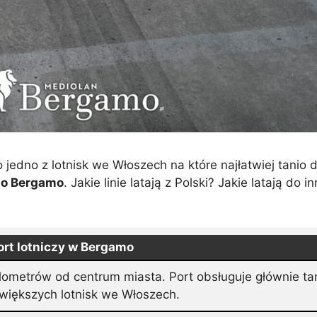
jedno z lotnisk we Włoszech na które najłatwiej tanio do
ą do Bergamo
. Jakie linie latają z Polski? Jakie latają do 
ort lotniczy w Bergamo
lometrów od centrum miasta. Port obsługuje głównie tanie
jwiększych lotnisk we Włoszech.