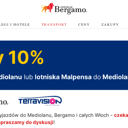
EGI I HOTELE
TRANSPORT
CENY
ZAKUPY
yjazdów do Mediolanu, Bergamo i całych Włoch -
czeka
apraszamy do dyskusji
!