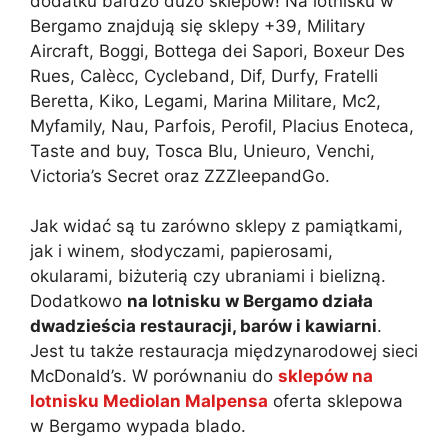
dodatku bardzo dużo sklepów! Na lotnisku w
Bergamo znajdują się sklepy +39, Military
Aircraft, Boggi, Bottega dei Sapori, Boxeur Des
Rues, Calècc, Cycleband, Dif, Durfy, Fratelli
Beretta, Kiko, Legami, Marina Militare, Mc2,
Myfamily, Nau, Parfois, Perofil, Placius Enoteca,
Taste and buy, Tosca Blu, Unieuro, Venchi,
Victoria’s Secret oraz ZZZleepandGo.
Jak widać są tu zarówno sklepy z pamiątkami,
jak i winem, słodyczami, papierosami,
okularami, biżuterią czy ubraniami i bielizną.
Dodatkowo
na lotnisku w Bergamo działa
dwadzieścia restauracji, barów i kawiarni
.
Jest tu także restauracja międzynarodowej sieci
McDonald’s. W porównaniu do
sklepów na
lotnisku Mediolan Malpensa
oferta sklepowa
w Bergamo wypada blado.