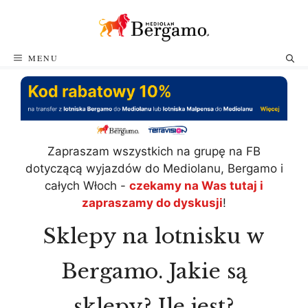
Przejdź
do
treści
MENU
Zapraszam wszystkich na grupę na FB
dotyczącą wyjazdów do Mediolanu, Bergamo i
całych Włoch -
czekamy na Was tutaj i
zapraszamy do dyskusji
!
Sklepy na lotnisku w
Bergamo. Jakie są
sklepy? Ile jest?