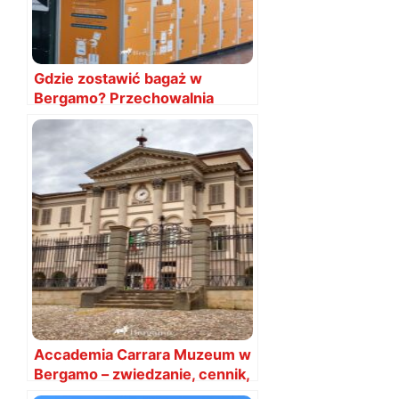
Gdzie zostawić bagaż w
Bergamo? Przechowalnia
bagażu cena
Accademia Carrara Muzeum w
Bergamo – zwiedzanie, cennik,
bilety