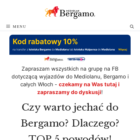
Przejdź
do
treści
MENU
Zapraszam wszystkich na grupę na FB
dotyczącą wyjazdów do Mediolanu, Bergamo i
całych Włoch -
czekamy na Was tutaj i
zapraszamy do dyskusji
!
Czy warto jechać do
Bergamo? Dlaczego?
TOP 5 powodów!