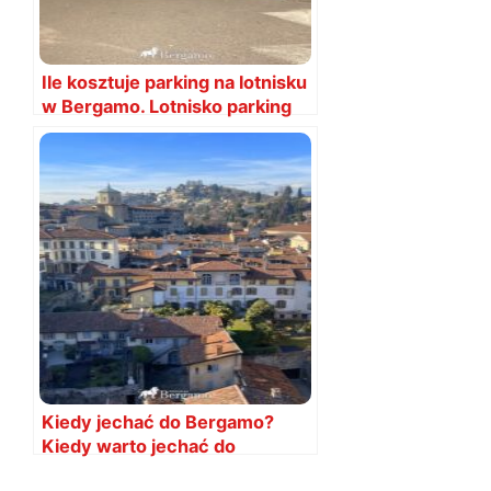
Ile kosztuje parking na lotnisku
w Bergamo. Lotnisko parking
cena
Kiedy jechać do Bergamo?
Kiedy warto jechać do
Bergamo?