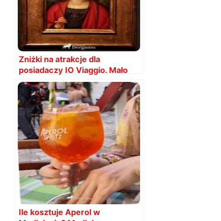
Zniżki na atrakcje dla
posiadaczy IO Viaggio. Mało
kto o tym wie!
Ile kosztuje Aperol w