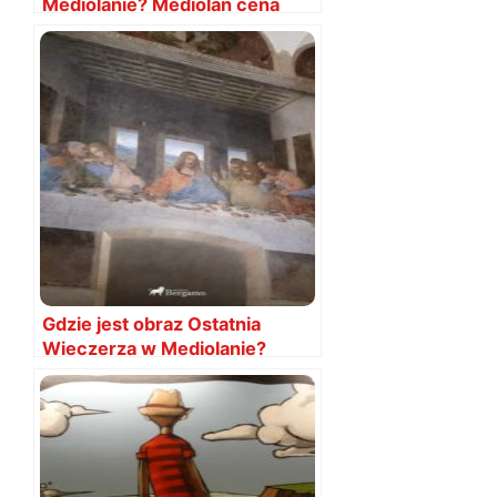
Mediolanie? Mediolan cena
Aperola
Gdzie jest obraz Ostatnia
Wieczerza w Mediolanie?
Gdzie się znajduje?