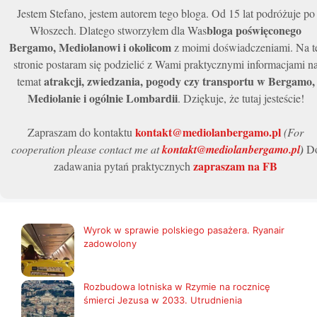
Jestem Stefano, jestem autorem tego bloga. Od 15 lat podróżuje po
bloga poświęconego
Włoszech. Dlatego stworzyłem dla Was
Bergamo, Mediolanowi i okolicom
z moimi doświadczeniami. Na t
stronie postaram się podzielić z Wami praktycznymi informacjami n
atrakcji, zwiedzania, pogody czy transportu w Bergamo,
temat
Mediolanie i ogólnie Lombardii
. Dziękuje, że tutaj jesteście!
kontakt@mediolanbergamo.pl
Zapraszam do kontaktu
(For
cooperation please contact me at
kontakt@mediolanbergamo.pl
)
D
zapraszam na FB
zadawania pytań praktycznych
Wyrok w sprawie polskiego pasażera. Ryanair
zadowolony
Rozbudowa lotniska w Rzymie na rocznicę
śmierci Jezusa w 2033. Utrudnienia