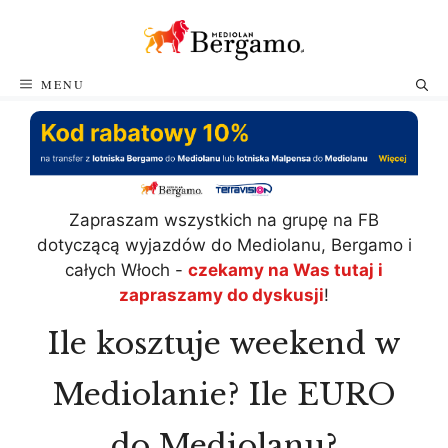
Przejdź
do
treści
MENU
Zapraszam wszystkich na grupę na FB
dotyczącą wyjazdów do Mediolanu, Bergamo i
całych Włoch -
czekamy na Was tutaj i
zapraszamy do dyskusji
!
Ile kosztuje weekend w
Mediolanie? Ile EURO
do Mediolanu?